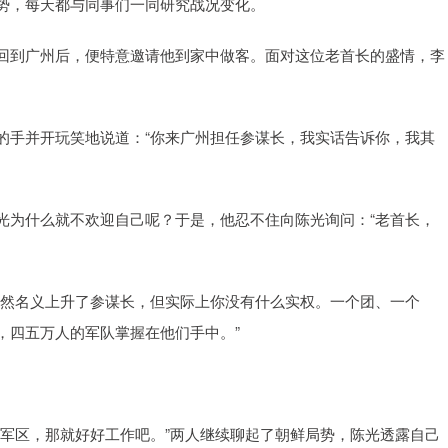
势，每天都与同事们一同研究战况变化。
回到广州后，便特意邀请他到家中做客。面对这位老首长的盛情，李
的手并开玩笑地说道：“你来广州担任参谋长，我实话告诉你，我其
光为什么就不欢迎自己呢？于是，他忍不住向陈光询问：“老首长，
虽然名义上升了参谋长，但实际上你没有什么实权。一个团、一个
，四五万人的军队掌握在他们手中。”
州军区，那就好好工作吧。”两人继续聊起了朝鲜局势，陈光透露自己