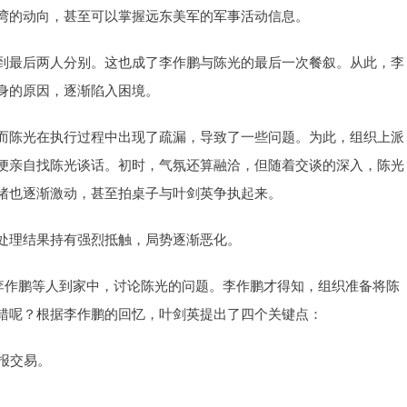
湾的动向，甚至可以掌握远东美军的军事活动信息。
到最后两人分别。这也成了李作鹏与陈光的最后一次餐叙。从此，李
身的原因，逐渐陷入困境。
而陈光在执行过程中出现了疏漏，导致了一些问题。为此，组织上派
便亲自找陈光谈话。初时，气氛还算融洽，但随着交谈的深入，陈光
绪也逐渐激动，甚至拍桌子与叶剑英争执起来。
处理结果持有强烈抵触，局势逐渐恶化。
和李作鹏等人到家中，讨论陈光的问题。李作鹏才得知，组织准备将陈
错呢？根据李作鹏的回忆，叶剑英提出了四个关键点：
报交易。