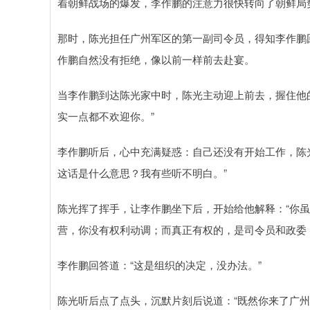
着朝鲜战场的爆发，李作鹏的注意力很快转向了朝鲜局
那时，陈光担任广州军区的第一副司令员，得知李作鹏
作鹏自然没有拒绝，像以前一样前去赴宴。
当李作鹏到达陈光家中时，陈光主动迎上前去，握住他
实一点都不欢迎你。”
李作鹏听后，心中充满疑惑：自己还没有开始工作，陈
这话是什么意思？我有些听不明白。”
陈光挥了挥手，让李作鹏坐下后，开始给他解释：“你
营，你没有权利动调；而真正有权的，是司令员和政委
李作鹏回答道：“这是组织的决定，没办法。”
陈光听后点了点头，沉默片刻后说道：“既然你来了广