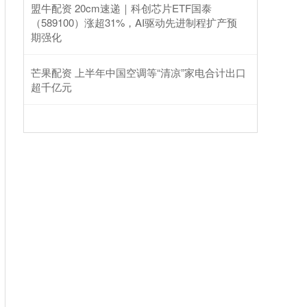
盟牛配资 20cm速递｜科创芯片ETF国泰
（589100）涨超31%，AI驱动先进制程扩产预
期强化
芒果配资 上半年中国空调等“清凉”家电合计出口
超千亿元