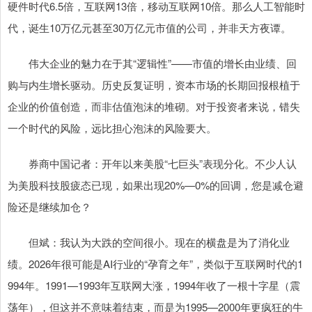
硬件时代6.5倍，互联网13倍，移动互联网10倍。那么人工智能时
代，诞生10万亿元甚至30万亿元市值的公司，并非天方夜谭。
伟大企业的魅力在于其“逻辑性”——市值的增长由业绩、回
购与内生增长驱动。历史反复证明，资本市场的长期回报根植于
企业的价值创造，而非估值泡沫的堆砌。对于投资者来说，错失
一个时代的风险，远比担心泡沫的风险要大。
券商中国记者：开年以来美股“七巨头”表现分化。不少人认
为美股科技股疲态已现，如果出现20%—0%的回调，您是减仓避
险还是继续加仓？
但斌：我认为大跌的空间很小。现在的横盘是为了消化业
绩。2026年很可能是AI行业的“孕育之年”，类似于互联网时代的1
994年。1991—1993年互联网大涨，1994年收了一根十字星（震
荡年），但这并不意味着结束，而是为1995—2000年更疯狂的牛