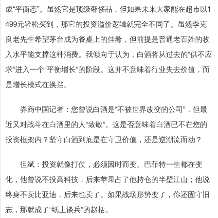
成“平衡态”。虽然它是顶级奢侈品，但如果未来大家能在超市以1
499元轻松买到，那它的投资溢价逻辑就完全不同了。虽然季克
良老先生希望茅台成为餐桌上的佳肴，但前提是普通老百姓的收
入水平能支撑这种消费。我倾向于认为，白酒将从过去的“供不应
求”进入一个“平衡增长”的阶段。这并不意味着行业失去价值，而
是增长模式在换挡。
券商中国记者：您曾说白酒是“不被世界改变的公司”，但最
近又对战斗在白酒里的人“致敬”。这是否意味着白酒已不在您的
投资框架内？坚守白酒到底是在守卫价值，还是逆潮流而动？
但斌：投资就像打仗，必须因时而变。巴菲特一生都在变
化，他曾说不投高科技，后来苹果占了他持仓的半壁江山；他说
终身不卖比亚迪，后来也卖了。如果战场形势变了，你还固守旧
志，那就成了“纸上谈兵”的赵括。