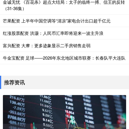
金诚无忧 《百花杀》超点大结局：太子的临终一搏、信王的反转
（31-36集）
芒果配资 上半年中国空调等“清凉”家电合计出口超千亿元
红涨股票配资 洪灏：人民币汇率即将迎来一波主升浪
富兴配资 大摩：更多迹象显示二手房销售走弱
牛金宝配资 足球——2026年东北地区城市联赛：长春队平大连队
推荐资讯