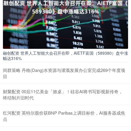
融创配资 世界人工智能大会召开在即，AIETF富国（589380）盘中涨
幅达316%
间群策略 丹格(Dang)水资源与灌溉发展办公室完成269个年度项
目
财聚配资 00后11亿美金「掀桌」！硅谷AI将书写影视新传奇，
终结制片旧时代
红河配资 英特尔股价获BNP Paribas上调目标价，AI服务器成焦
点