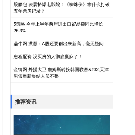
股腰包 凌晨挤爆电影院！《蜘蛛侠》靠什么打破
五年票房纪录？
5策略 今年上半年两岸进出口贸易额同比增长
25.3%
鼎牛网 洪灏：A股还要创出来新高，毫无疑问
忠程配资 没买房的人彻底赢麻了！
金御网 外援大卫·詹姆斯转投韩国联赛&#32;天津
男篮重新集结人员不整
推荐资讯