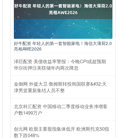
好牛配资 年轻人的第一套智能家电！海信大薄荷2.0
亮相AWE2026
泽巨配资 美债收益率警报：今晚CPI或超预期
华尔街押注美联储年内两次降息
金御网 外援大卫·詹姆斯转投韩国联赛&#32;天
津男篮重新集结人员不整
北京科汇配资 中国移动二季度移动业务净增客
户数1499万户
创元网 欧股主要股指集体低开 欧洲斯托克50指
数下跌048%