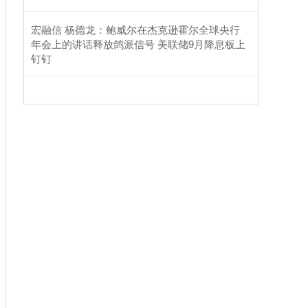
宏融信 杨德龙：鲍威尔在杰克逊霍尔全球央行
年会上的讲话释放鸽派信号 美联储9月降息板上
钉钉