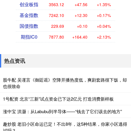
创业板指
3563.12
+47.56
+1.35%
基金指数
7242.10
+12.30
+0.17%
国债指数
229.69
+0.10
+0.04%
期指IC0
7877.80
+164.40
+2.13%
热点资讯
股牛配 吴谨言《御廷谣》空降开播热度低，爽剧套路很下饭，却
也很致命
1号配资 北京“三新”试点资金已下达2亿元 打造消费新样板
涨中宝 洪灏：从Labubu到半导体——“钱去了它们该去的地方”
趣炒股 老旧小区命运已定！不出8年，这5种结果，你家小区逃得
过吗？