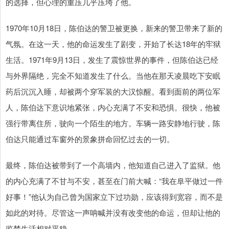
的选择，但心理的重压几乎压垮了他。
1970年10月18日，陈伯达的警卫被更换，新来的警卫带来了新的
气氛。在这一天，他的命运发生了剧变，开始了长达18年的牢狱
生活。1971年9月13日，发生了震惊世界的事件，但陈伯达已经
与外界隔绝，完全不知道发生了什么。当他在那天凌晨吃下安眠
药后沉沉入睡，却被两个穿军装的大汉惊醒。看到面前的两位军
人，陈伯达下意识地紧张，内心充满了不安和恐惧。很快，他被
强行带离住所，驶向一个陌生的地方。车辆一路安静地行驶，陈
伯达只能通过车窗外的景象拼命回忆过去的一切。
最终，陈伯达被带到了一个高墙内，他知道自己进入了监狱。他
的内心充满了不甘与不安，甚至在门前大喊：“我在阜平做过一件
好事！”他认为自己曾为国家立下过功勋，应该得到宽容，而不是
如此的对待。尽管这一声呐喊并没有改变他的命运，但却让他的
监禁生活相对平稳。