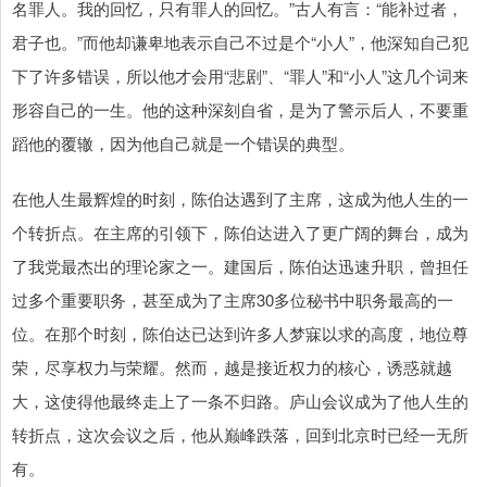
名罪人。我的回忆，只有罪人的回忆。”古人有言：“能补过者，
君子也。”而他却谦卑地表示自己不过是个“小人”，他深知自己犯
下了许多错误，所以他才会用“悲剧”、“罪人”和“小人”这几个词来
形容自己的一生。他的这种深刻自省，是为了警示后人，不要重
蹈他的覆辙，因为他自己就是一个错误的典型。
在他人生最辉煌的时刻，陈伯达遇到了主席，这成为他人生的一
个转折点。在主席的引领下，陈伯达进入了更广阔的舞台，成为
了我党最杰出的理论家之一。建国后，陈伯达迅速升职，曾担任
过多个重要职务，甚至成为了主席30多位秘书中职务最高的一
位。在那个时刻，陈伯达已达到许多人梦寐以求的高度，地位尊
荣，尽享权力与荣耀。然而，越是接近权力的核心，诱惑就越
大，这使得他最终走上了一条不归路。庐山会议成为了他人生的
转折点，这次会议之后，他从巅峰跌落，回到北京时已经一无所
有。