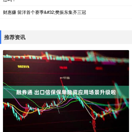
财惠赚 留洋首个赛季&#32;樊振东集齐三冠
推荐资讯