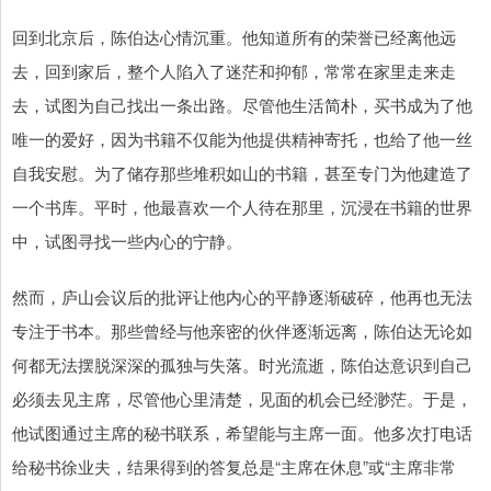
回到北京后，陈伯达心情沉重。他知道所有的荣誉已经离他远
去，回到家后，整个人陷入了迷茫和抑郁，常常在家里走来走
去，试图为自己找出一条出路。尽管他生活简朴，买书成为了他
唯一的爱好，因为书籍不仅能为他提供精神寄托，也给了他一丝
自我安慰。为了储存那些堆积如山的书籍，甚至专门为他建造了
一个书库。平时，他最喜欢一个人待在那里，沉浸在书籍的世界
中，试图寻找一些内心的宁静。
然而，庐山会议后的批评让他内心的平静逐渐破碎，他再也无法
专注于书本。那些曾经与他亲密的伙伴逐渐远离，陈伯达无论如
何都无法摆脱深深的孤独与失落。时光流逝，陈伯达意识到自己
必须去见主席，尽管他心里清楚，见面的机会已经渺茫。于是，
他试图通过主席的秘书联系，希望能与主席一面。他多次打电话
给秘书徐业夫，结果得到的答复总是“主席在休息”或“主席非常