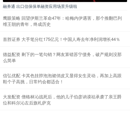
融券通 出口信保保单融资应用场景升级啦
鹰眼策略 回望伊斯兰革命47年：哈梅内伊遇害，那个推翻巴列
维王朝的青年，终成历史
首胜证券 大手笔分红175亿元！中国人寿去年净利润增长44％
德益配资 剩下的一笔勾销？网友算错苏宁债务，破产规则没那
么简单
信弘优配 卡其色挂脖泡泡裙俏皮又显得女生灵动，再加上高跟
鞋个子高挑，日常约会都适合！
大发配资 僧格林沁战死后，他的儿子伯彦讷谟祜承袭了亲王爵
位和科尔沁左后旗札萨克