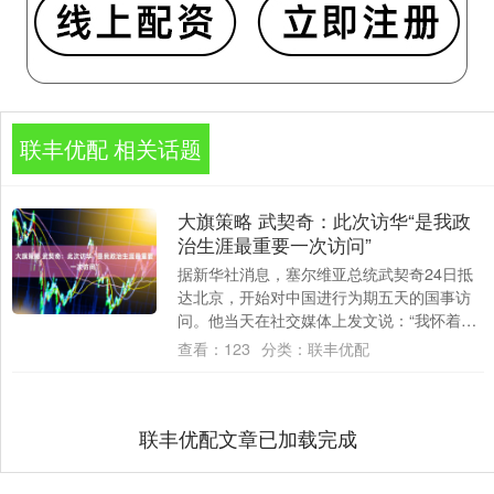
联丰优配 相关话题
大旗策略 武契奇：此次访华“是我政
治生涯最重要一次访问”
据新华社消息，塞尔维亚总统武契奇24日抵
达北京，开始对中国进行为期五天的国事访
问。他当天在社交媒体上发文说：“我怀着强
烈的责任感与深深的敬意抵达北京，此次我
查看：
123
分类：
联丰优配
代表....
联丰优配文章已加载完成