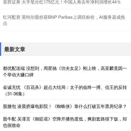
首胜证券 大手笔分红175亿元！中国人寿去年净利润增长44％
红河配资 英特尔股价获BNP Paribas上调目标价，AI服务器成焦
点
最新文章
都优配送端 没想到，周星驰《功夫女足》刚上映，高亚麟竟因一
个举动大赚口碑
金诚无忧 《百花杀》超点大结局：太子的临终一搏、信王的反转
（31-36集）
股腰包 凌晨挤爆电影院！《蜘蛛侠》靠什么打破五年票房纪录？
股牛配 吴谨言《御廷谣》空降开播热度低，爽剧套路很下饭，却
也很致命