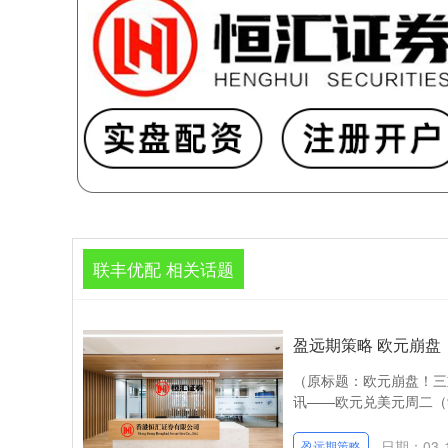
联丰优配 相关话题
盈远期策略 欧元崩盘
（原标题：欧元崩盘！三重
讯——欧元兑美元周二（9
日期：03-
盈远期策略