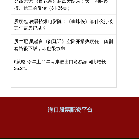
金诚无忧 《百花杀》超点大结局：太子的临终一
搏、信王的反转（31-36集）
股腰包 凌晨挤爆电影院！《蜘蛛侠》靠什么打破
五年票房纪录？
股牛配 吴谨言《御廷谣》空降开播热度低，爽剧
套路很下饭，却也很致命
5策略 今年上半年两岸进出口贸易额同比增长
25.3%
海口股票配资平台